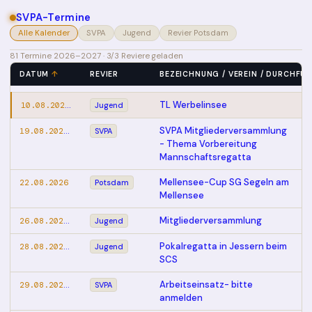
11.07.2026 – 12.07.2026
Schweriner Marstallcup
Jugend
SVPA-Termine
11.07.2026 – 17.07.2026
Trainingslager Kinder/Jugend
Potsdam
Alle Kalender
SVPA
Jugend
Revier Potsdam
Werder
81 Termine 2026–2027 · 3/3 Reviere geladen
Bürgermeisterpokal SG Segeln
18.07.2026
Potsdam
DATUM
REVIER
BEZEICHNUNG / VEREIN / DURCHFÜ
am Mellensee
10.08.2026 – 14.08.2026
TL Werbelinsee
Jugend
19.08.2026 – 19.08.2026
SVPA Mitgliederversammlung
SVPA
- Thema Vorbereitung
Mannschaftsregatta
Mellensee-Cup SG Segeln am
22.08.2026
Potsdam
Mellensee
26.08.2026 – 26.08.2026
Mitgliederversammlung
Jugend
28.08.2026 – 29.08.2026
Pokalregatta in Jessern beim
Jugend
SCS
29.08.2026 – 29.08.2026
Arbeitseinsatz- bitte
SVPA
anmelden